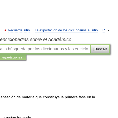
Recuerde sitio
La exportación de los diccionarios al sitio
ES
s enciclopedias sobre el Académico
¡Buscar!
interpretaciones
ensación
de
materia
que
constituye
la
primera
fase
en
la
eta
recién
formado
.