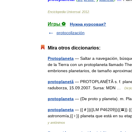
Enciclopedia
Universal
.
2012
.
Игры ⚽
Нужна курсовая?
protocolización
Mira otros diccionarios:
Protoplaneta
— Saltar a navegación, búsque
de la Tierra con un protoplaneta llamado Th
embriones planetarios, de tamaño aproxim
protoplanetă
— PROTOPLANÉTĂ s. f. planetă î
raduborza, 15.09.2007. Sursa: MDN …
Dicț
protoplaneta
— (De proto y planeta). m. P
protoplaneta
— {{＃}}{{LM P46209}}{{〓}} {{［
astronomía,{{♀}} planeta que está en su eta
y antónimos