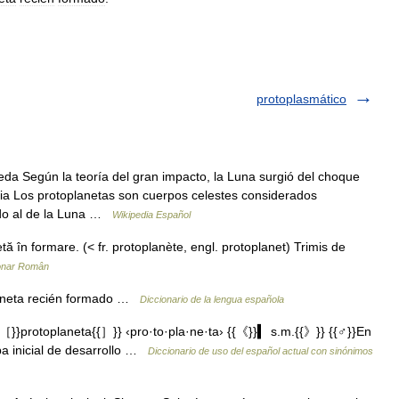
protoplasmático
da Según la teoría del gran impacto, la Luna surgió del choque
eia Los protoplanetas son cuerpos celestes considerados
ado al de la Luna …
Wikipedia Español
n formare. (< fr. protoplanète, engl. protoplanet) Trimis de
ionar Român
laneta recién formado …
Diccionario de la lengua española
}}protoplaneta{{］}} ‹pro·to·pla·ne·ta› {{《}}▍ s.m.{{》}} {{♂}}En
pa inicial de desarrollo …
Diccionario de uso del español actual con sinónimos