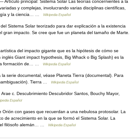
 Artículo principal: Sistema Solar Las teorías concernientes a la
ariadas y complejas, involucrando varias disciplinas científicas,
ología y la ciencia… …
Wikipedia Español
el Sistema Solar teorizado para dar explicación a la existencia
el gran impacto. Se cree que fue un planeta del tamaño de Marte.
tística del impacto gigante que es la hipótesis de cómo se
n inglés Giant impact hypothesis, Big Whack o Big Splash) es la
ar la formación de… …
Wikipedia Español
 la serie documental, véase Planeta Tierra (documental). Para
desambiguación). Tierra …
Wikipedia Español
 Arae c. Descubrimiento Descubridor Santos, Bouchy Mayor,
ipedia Español
Orión con gases que recuerdan a una nebulosa protosolar. La
co de acrecimiento en la que se formó el Sistema Solar. La
r el filósofo alemán… …
Wikipedia Español