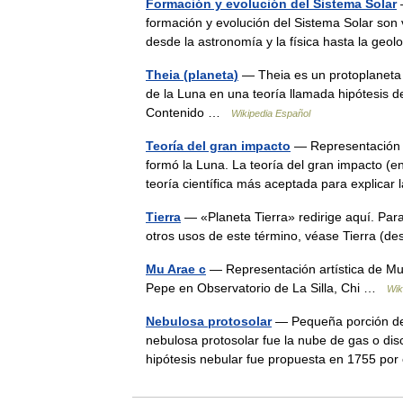
Formación y evolución del Sistema Solar
—
formación y evolución del Sistema Solar son v
desde la astronomía y la física hasta la ge
Theia (planeta)
— Theia es un protoplaneta d
de la Luna en una teoría llamada hipótesis d
Contenido …
Wikipedia Español
Teoría del gran impacto
— Representación ar
formó la Luna. La teoría del gran impacto (e
teoría científica más aceptada para explic
Tierra
— «Planeta Tierra» redirige aquí. Para
otros usos de este término, véase Tierra (
Mu Arae c
— Representación artística de Mu
Pepe en Observatorio de La Silla, Chi …
Wik
Nebulosa protosolar
— Pequeña porción de 
nebulosa protosolar fue la nube de gas o dis
hipótesis nebular fue propuesta en 1755 po