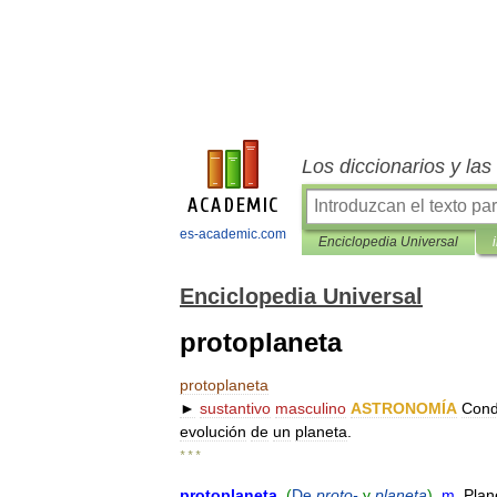
Los diccionarios y la
es-academic.com
Enciclopedia Universal
Enciclopedia Universal
protoplaneta
protoplaneta
►
sustantivo
masculino
ASTRONOMÍA
Cond
evolución
de
un
planeta
.
* * *
protoplaneta
.
(
De
proto
-
y
planeta
).
m
.
Plan